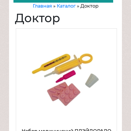
Главная
»
Каталог
»
Доктор
Игрушки
Доктор
Аксессуары для кукол и пупсов
Животные, насекомые, птицы
Игровые наборы для девочек
Бытовая техника
Доктор
Игровые наборы
Магазин, продукты
Парикмахер, трюмо, косметика,
бижутерия
Посуда, кухня
Хозяюшка, школа
Игровые наборы для мальчиков
Компьютеры. Интерактивные игры
Куклы, пупсы, в т.ч. в наборах
Мягкие игрушки