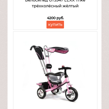
Велосипед GT5547 LEXX Trike
трёхколёсный жёлтый
4200 руб.
купить