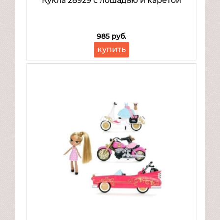
Кукла 28929 с лошадью и каретой
Надувная продукция
Транспорт для детей
Товары для спорта и отдыха
985 руб.
Mattel
купить
Товары для малышей