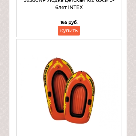
59380NP Лодка детская 102*69см 3-
Mattel
6лет INTEX
Товары для малышей
165 руб.
купить