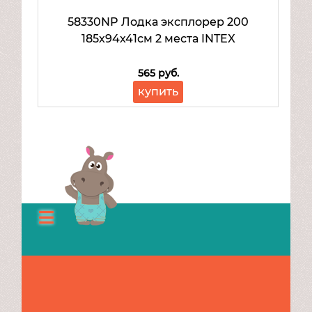
58330NP Лодка эксплорер 200
185х94х41см 2 места INTEX
565 руб.
купить
Каталог
О
нас