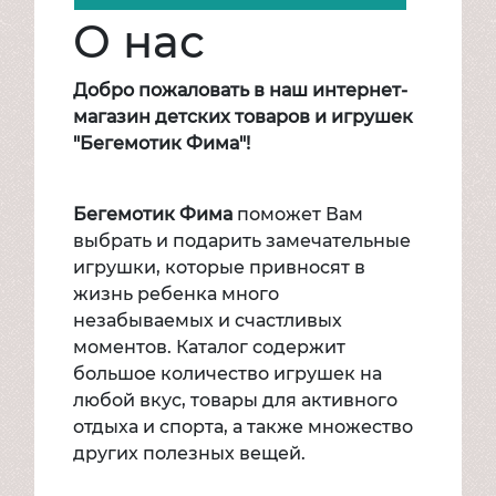
Игрушки
О нас
Велосипеды
Надувная продукция
Добро пожаловать в наш интернет-
Транспорт для детей
магазин детских товаров и игрушек
"Бегемотик Фима"!
Товары для спорта и отдыха
Mattel
Товары для малышей
Бегемотик Фима
поможет Вам
выбрать и подарить замечательные
игрушки, которые привносят в
жизнь ребенка много
незабываемых и счастливых
моментов. Каталог содержит
большое количество игрушек на
любой вкус, товары для активного
отдыха и спорта, а также множество
других полезных вещей.