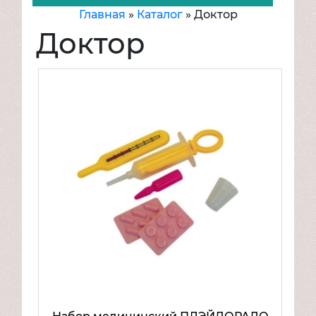
Главная
»
Каталог
»
Доктор
Игрушки
Доктор
Аксессуары для кукол и пупсов
Животные, насекомые, птицы
Игровые наборы для девочек
Бытовая техника
Доктор
Игровые наборы
Магазин, продукты
Парикмахер, трюмо, косметика,
бижутерия
Посуда, кухня
Хозяюшка, школа
Игровые наборы для мальчиков
Компьютеры. Интерактивные игры
Куклы, пупсы, в т.ч. в наборах
Мягкие игрушки