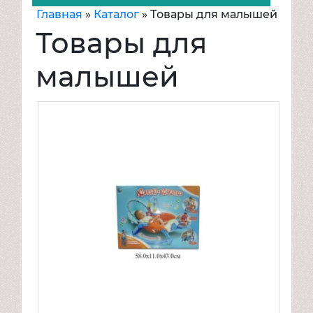
Главная
»
Каталог
»
Товары для малышей
Игрушки
Товары для
Велосипеды
Надувная продукция
малышей
Транспорт для детей
Товары для спорта и отдыха
Mattel
Товары для малышей