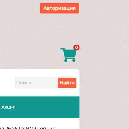
Авторизация
0
Найти
Акции
д 26 26217 ВМ3 Топ Гир