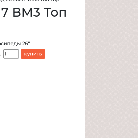
17 ВМ3 Топ
сипеды 26"
.
купить