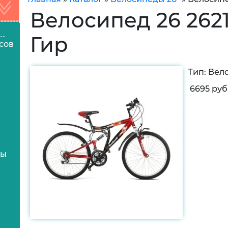
Велосипед 26 262
Гир
сов
Тип:
Вело
6695 руб
цы