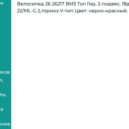
ек
Велосипед 26 26217 ВМ3 Топ Гир, 2-подвес, 18
22/ML-G 2,тормоз V-тип Цвет: черно-красный.
иков
и,
ты,
ые
очие