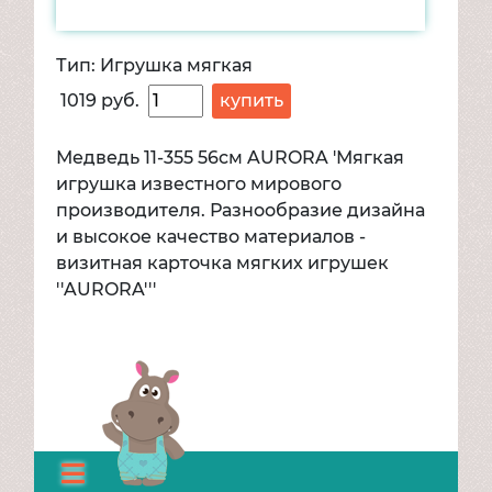
Игровые наборы
Магазин, продукты
Тип:
Игрушка мягкая
Парикмахер, трюмо, косметика,
бижутерия
1019 руб.
купить
Посуда, кухня
Хозяюшка, школа
Медведь 11-355 56см AURORA 'Мягкая
Игровые наборы для мальчиков
игрушка известного мирового
производителя. Разнообразие дизайна
Армия, солдатики, рыцари,
и высокое качество материалов -
супергерои
визитная карточка мягких игрушек
Строительные инструменты, столы
''AURORA'''
Компьютеры. Интерактивные игры
Компьютеры, тетрис и прочие
интерактивные игрушки
Куклы, пупсы, в т.ч. в наборах
Мягкие игрушки
Игрушка мягкая
Велосипеды