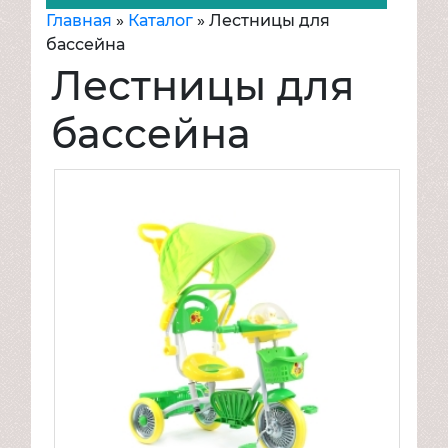
Главная
»
Каталог
»
Лестницы для
Игрушки
бассейна
Велосипеды
Лестницы для
Надувная продукция
Транспорт для детей
бассейна
Товары для спорта и отдыха
Mattel
Товары для малышей